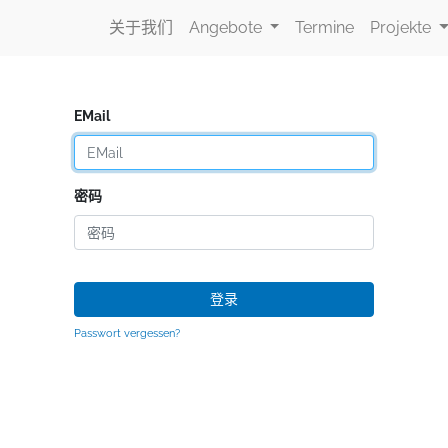
关于我们
Angebote
Termine
Projekte
EMail
密码
登录
Passwort vergessen?