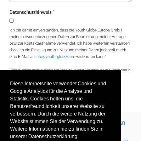
Datenschutzhinweis
Ich bin damit einverstanden, dass die Youth Globe Europa GmbH
meine personenbezogenen Daten zur Bearbeitung meiner Anfrage
bzw. zur Kontaktaufnahme verwendet. Ich habe weiterhin verstanden,
dass ich die Einwilligung zur Nutzung meiner Daten jederzeit durch
eine E-Mail an
info@youth-globe.com
widerrufen kann.*
Weitere datenschutzrelevante Hinweise zu unserer Verarbeitung von Daten sind in
unseren
Datenschutzhinweisen
zu finden.
Diese Internetseite verwendet Cookies und
Mit * gekennzeichnete Felder sind Pflichtfelder.
Google Analytics für die Analyse und
Statistik. Cookies helfen uns, die
Senden
Benutzerfreundlichkeit unserer Website zu
verbessern. Durch die weitere Nutzung der
Website stimmen Sie der Verwendung zu.
Kontakt
Impressum
Newsletter
Karriere
AGB
Weitere Informationen hierzu finden Sie in
Datenschutz
Nutzungsbedingungen
unserer Datenschutzerklärung.