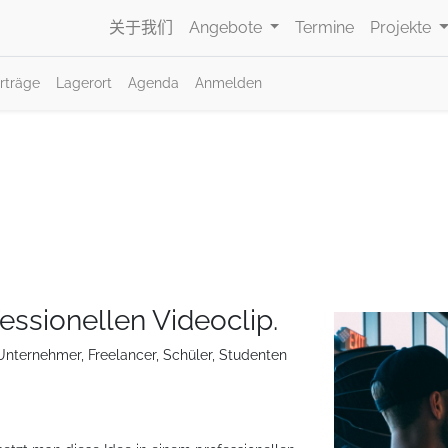
关于我们
Angebote
Termine
Projekte
rträge
Lagerort
Agenda
Anmelden
essionellen Videoclip.
nternehmer, Freelancer, Schüler, Studenten