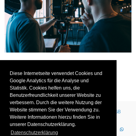
Diese Internetseite verwendet Cookies und
Google Analytics für die Analyse und
Statistik. Cookies helfen uns, die
Benutzerfreundlichkeit unserer Website zu
verbessern. Durch die weitere Nutzung der
Website stimmen Sie der Verwendung zu.
Kontakt
Impressum
Newsletter
Karriere
AGB
Weitere Informationen hierzu finden Sie in
Datenschutz
Nutzungsbedingungen
unserer Datenschutzerklärung.
LinkedIn
Facebook
YouTube
Instagram
Datenschutzerklärung
WhatsApp