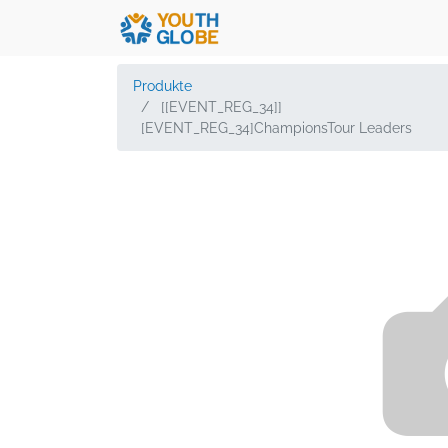
Produkte
[[EVENT_REG_34]]
[EVENT_REG_34]ChampionsTour Leaders