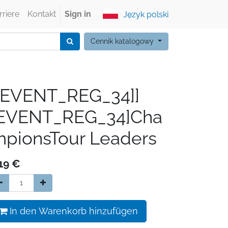
rriere
Kontakt
Sign in
Język polski
Cennik katalogowy
[EVENT_REG_34]]
[EVENT_REG_34]Cha
pionsTour Leaders
19
€
In den Warenkorb hinzufügen