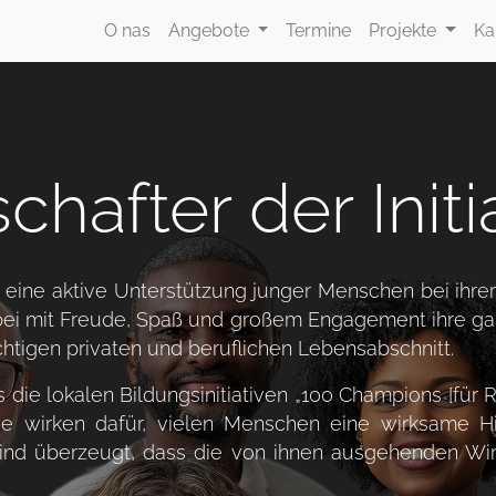
O nas
Angebote
Termine
Projekte
Ka
chafter der Initi
für eine aktive Unterstützung junger Menschen bei ih
ei mit Freude, Spaß und großem Engagement ihre gan
tigen privaten und beruflichen Lebensabschnitt.
ie lokalen Bildungsinitiativen „100 Champions [für Reg
e wirken dafür, vielen Menschen eine wirksame Hil
ind überzeugt, dass die von ihnen ausgehenden Wir