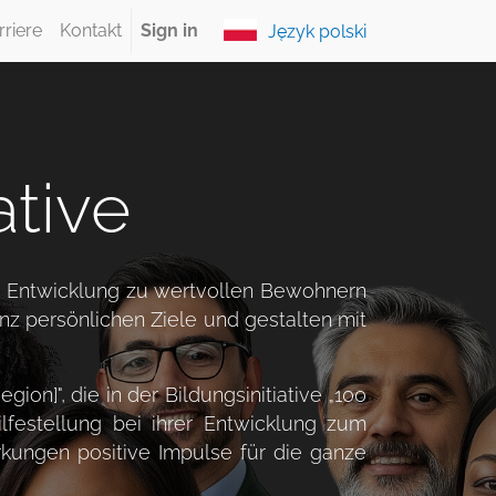
rriere
Kontakt
Sign in
Język polski
ative
rer Entwicklung zu wertvollen Bewohnern
z persönlichen Ziele und gestalten mit
ion]", die in der Bildungsinitiative „100
festellung bei ihrer Entwicklung zum
kungen positive Impulse für die ganze