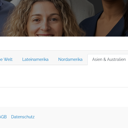
he Welt
Lateinamerika
Nordamerika
Asien & Australien
AGB
Datenschutz