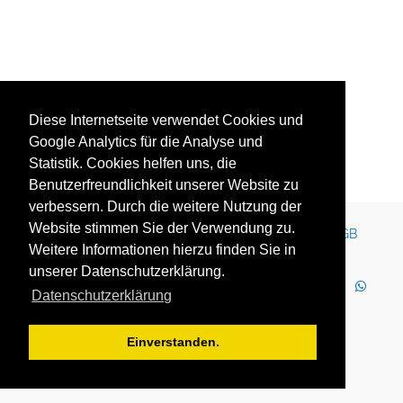
Diese Internetseite verwendet Cookies und
Google Analytics für die Analyse und
Statistik. Cookies helfen uns, die
Benutzerfreundlichkeit unserer Website zu
verbessern. Durch die weitere Nutzung der
Website stimmen Sie der Verwendung zu.
Kontakt
Impressum
Newsletter
Karriere
AGB
Weitere Informationen hierzu finden Sie in
Datenschutz
Nutzungsbedingungen
unserer Datenschutzerklärung.
LinkedIn
Facebook
YouTube
Instagram
Datenschutzerklärung
WhatsApp
2025 Copyright © YOUTH GLOBE Europa GmbH
Einverstanden.
YOUTH GLOBE Europa GmbH