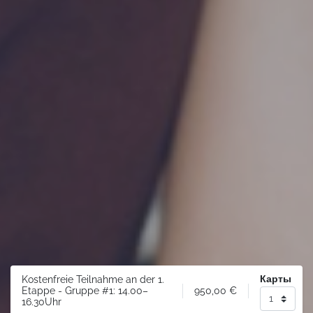
Карты
Kostenfreie Teilnahme an der 1.
950,00
€
Etappe - Gruppe #1: 14.00–
16.30Uhr