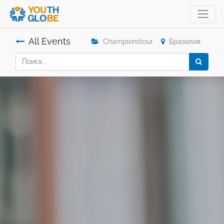
All Events
Championstour
Бразилия