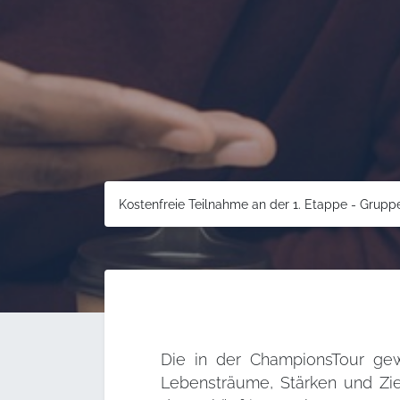
Kostenfreie Teilnahme an der 1. Etappe - Grupp
Die in der ChampionsTour g
Lebensträume, Stärken und Zie