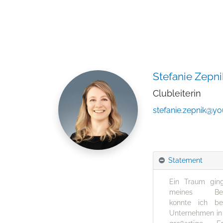
Stefanie Zepni
Clubleiterin
stefanie.zepnik@y
Statement
Ein Traum ging
meines Betrie
konnte ich ber
Unternehmen in 