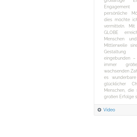
großartige E
Engagement 
persönliche Mö
dies möchte ic
vermitteln. M
GLOBE errei
Menschen und
Mittlerweile s
Gestaltung 
eingebunden – 
immer größe
wachsenden Zahl
es wunderbar
glücklicher 
Menschen, die s
großen Erfolge s
Video