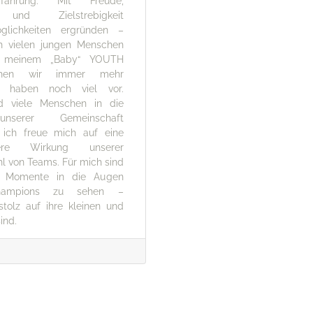
rfahrung. Mit Freude,
und Zielstrebigkeit
glichkeiten ergründen –
h vielen jungen Menschen
it meinem „Baby“ YOUTH
chen wir immer mehr
 haben noch viel vor.
ind viele Menschen in die
unserer Gemeinschaft
ich freue mich auf eine
re Wirkung unserer
 von Teams. Für mich sind
e Momente in die Augen
Champions zu sehen –
tolz auf ihre kleinen und
ind.