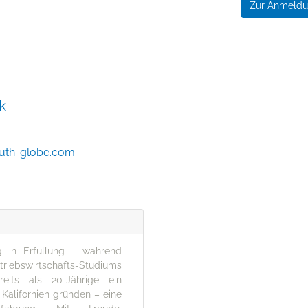
Zur Anmeld
k
outh-globe.com
 in Erfüllung - während
bswirtschafts-Studiums
eits als 20-Jährige ein
Kalifornien gründen – eine