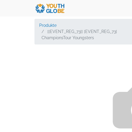
Produkte
[[EVENT_REG_73]] [EVENT_REG_73]
ChampionsTour Youngsters