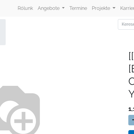
Rólunk
Angebote
Termine
Projekte
Karrie
[
Y
1,