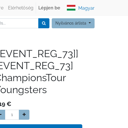
re
Elérhetőség
Lépjen be
Magyar
Nyilvános árlista
[EVENT_REG_73]]
[EVENT_REG_73]
ChampionsTour
oungsters
19
€