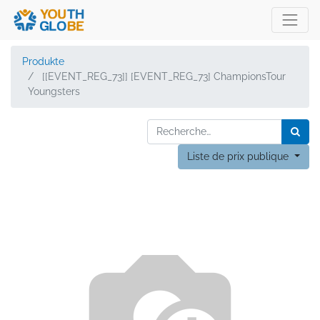
Produkte
[[EVENT_REG_73]] [EVENT_REG_73] ChampionsTour
Youngsters
Liste de prix publique