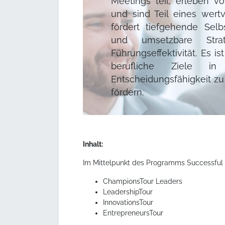
Meetings teil, erleben v
und sind Teil eines wer
fördert tiefgehende Selb
und umsetzbare Stra
Führungseffektivität. Es i
berufliche Ziele i
Entscheidungsfähigkeit zu
fördern.
Inhalt:
Im Mittelpunkt des Programms Successful L
ChampionsTour Leaders
LeadershipTour
InnovationsTour
EntrepreneursTour