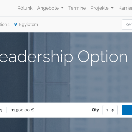
Rólunk
Angebote
Termine
Projekte
Karrie
ion 1
Egyiptom
Leadership Option
11.900,00
€
Qty
3