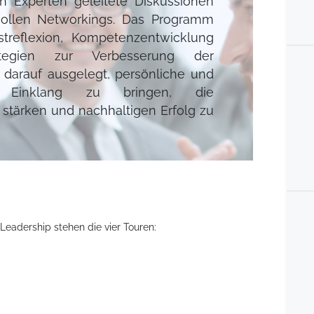
on Experten geleitete Diskussionen
tvollen Networkings. Das Programm
streflexion, Kompetenzentwicklung
tegien zur Verbesserung der
st darauf ausgelegt, persönliche und
n Einklang zu bringen, die
 stärken und nachhaltigen Erfolg zu
eadership stehen die vier Touren: