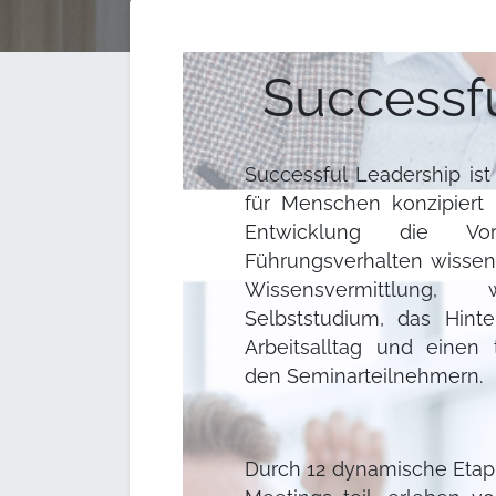
Successf
Successful Leadership is
für Menschen konzipiert i
Entwicklung die Vora
Führungsverhalten wissen.
Wissensvermittlung,
Selbststudium, das Hint
Arbeitsalltag und einen
den Seminarteilnehmern.
Durch 12 dynamische Eta