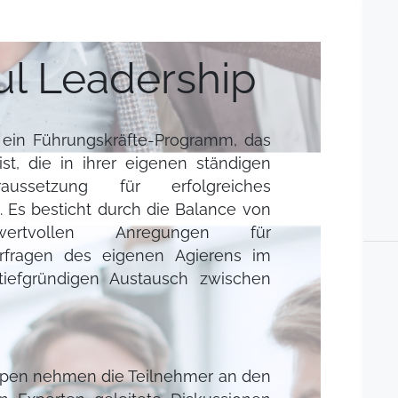
ul Leadership
t ein Führungskräfte-Programm, das
st, die in ihrer eigenen ständigen
ussetzung für erfolgreiches
 Es besticht durch die Balance von
 wertvollen Anregungen für
erfragen des eigenen Agierens im
 tiefgründigen Austausch zwischen
ppen nehmen die Teilnehmer an den