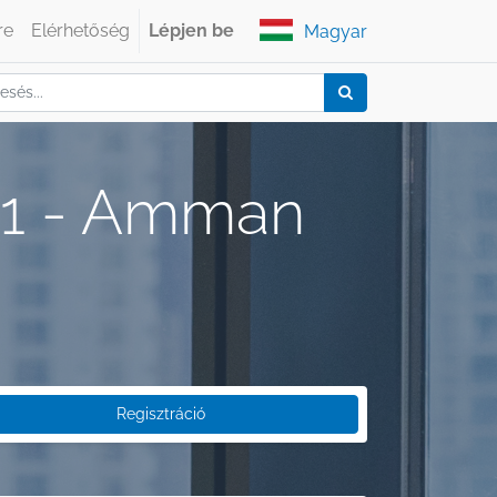
re
Elérhetőség
Lépjen be
Magyar
 1 - Amman
Regisztráció