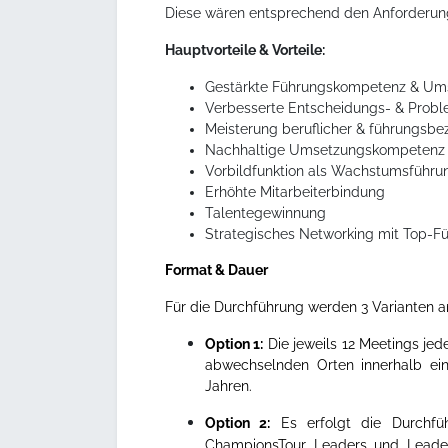
Diese wären entsprechend den Anforderun
Hauptvorteile & Vorteile:
Gestärkte Führungskompetenz & Ums
Verbesserte Entscheidungs- & Probl
Meisterung beruflicher & führungsb
Nachhaltige Umsetzungskompetenz &
Vorbildfunktion als Wachstumsführungs
Erhöhte Mitarbeiterbindung
Talentegewinnung
Strategisches Networking mit Top-Fü
Format & Dauer
Für die Durchführung werden 3 Varianten 
Option 1:
Die jeweils 12 Meetings je
abwechselnden Orten innerhalb ein
Jahren.
Option 2:
Es erfolgt die Durchfü
ChampionsTour Leaders und Leaders