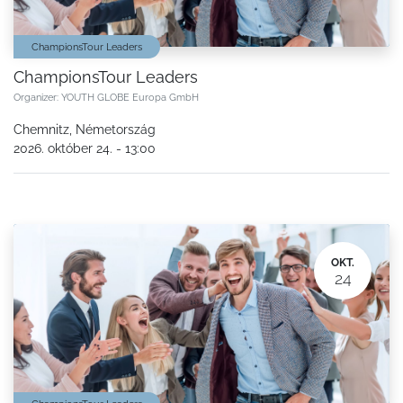
ChampionsTour Leaders
ChampionsTour Leaders
Organizer:
YOUTH GLOBE Europa GmbH
Chemnitz
,
Németország
2026. október 24.
-
13:00
OKT.
24