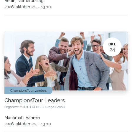
Berlin
,
Németország
2026. október 24.
-
13:00
OKT.
24
ChampionsTour Leaders
ChampionsTour Leaders
Organizer:
YOUTH GLOBE Europa GmbH
Manamah
,
Bahrein
2026. október 24.
-
13:00