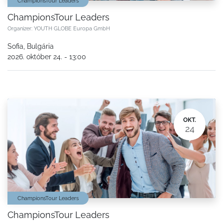
ChampionsTour Leaders
ChampionsTour Leaders
Organizer:
YOUTH GLOBE Europa GmbH
Sofia
,
Bulgária
2026. október 24.
-
13:00
OKT.
24
ChampionsTour Leaders
ChampionsTour Leaders