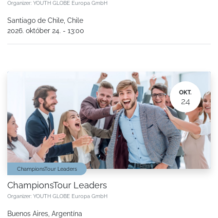
Organizer:
YOUTH GLOBE Europa GmbH
Santiago de Chile
,
Chile
2026. október 24.
-
13:00
OKT.
24
ChampionsTour Leaders
ChampionsTour Leaders
Organizer:
YOUTH GLOBE Europa GmbH
Buenos Aires
,
Argentína