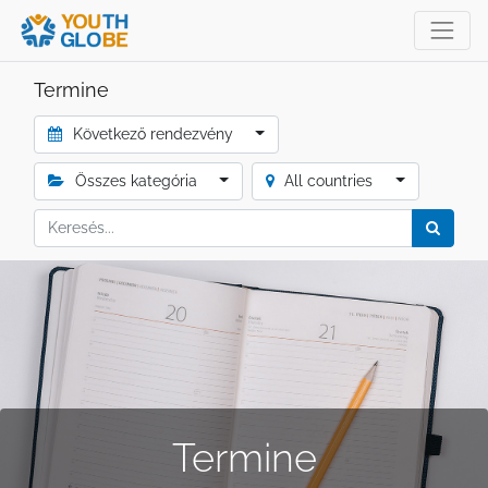
Termine
Következő rendezvény
Összes kategória
All countries
Termine