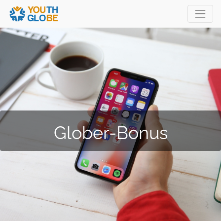
Glober-Bonus