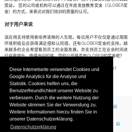
受益。 您的公司或机构可以通过在年底发放教育奖金（GLOBER奖
金）的方式，来表达对我们培训的质量的认可。
对于用户来说
该应用支持使用者培养清晰的人生观。每位用户不仅仅是通过周围
环境积极反应获得满足感和认同感，还有GLOBER奖金的支持。越
来越多的企业希望看到员工的全面发展，并支持员工在业余时间进
行自我提升。值得询问的是，您的公司是否有GLOBER的奖金呢？
您可以在谷歌或者苹果的应用商店中找到我们的Glober App！
Diese Internetseite verwendet Cookies und
Google Analytics für die Analyse und
Statistik. Cookies helfen uns, die
Benutzerfreundlichkeit unserer Website zu
verbessern. Durch die weitere Nutzung der
Website stimmen Sie der Verwendung zu.
Kontakt
Impressum
Newsletter
Karriere
AGB
Weitere Informationen hierzu finden Sie in
Datenschutz
Nutzungsbedingungen
unserer Datenschutzerklärung.
LinkedIn
Facebook
YouTube
Instagram
Datenschutzerklärung
WhatsApp