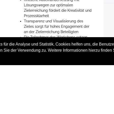
Lösungswegen zur optimalen
Zielerreichung fördert die Kreativität und
Prozessklarheit
Transparenz und Visualisierung des
Zieles sorgt für hohes Engagement der
an der Zielerreichung Beteiligten
Die Teilnehmer des Workshops setzen
sich mit der Priorisierung und Nutzung
 für die Analyse und Statistik. Cookies helfen uns, die Benutze
vorhandener Ressourcen auseinander
n Sie der Verwendung zu. Weitere Informationen hierzu finden 
Ablauf
5 Stunden mit 3 Einheiten à 80 Minuten.
® Workshops werden in der Vermittlung optimal
auf