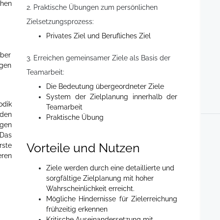
chen
2. Praktische Übungen zum persönlichen
Zielsetzungsprozess:
Privates Ziel und Berufliches Ziel
über
3. Erreichen gemeinsamer Ziele als Basis der
ügen
Teamarbeit:
Die Bedeutung übergeordneter Ziele
System der Zielplanung innerhalb der
odik
Teamarbeit
rden
Praktische Übung
gen
 Das
Vorteile und Nutzen
rste
ren
Ziele werden durch eine detaillierte und
sorgfältige Zielplanung mit hoher
Wahrscheinlichkeit erreicht.
Mögliche Hindernisse für Zielerreichung
frühzeitig erkennen
Kritische Auseinandersetzung mit