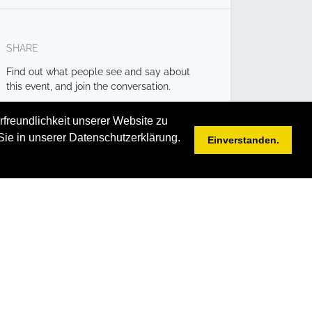
SHARE
Find out what people see and say about
this event, and join the conversation.
Hashtag:
#
simplysuccesful
rfreundlichkeit unserer Website zu
Sie in unserer Datenschutzerklärung.
Einverstanden.