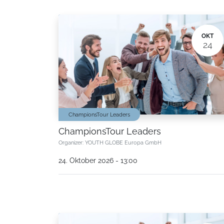
OKT
24
ChampionsTour Leaders
ChampionsTour Leaders
Organizer:
YOUTH GLOBE Europa GmbH
24. Oktober 2026
-
13:00