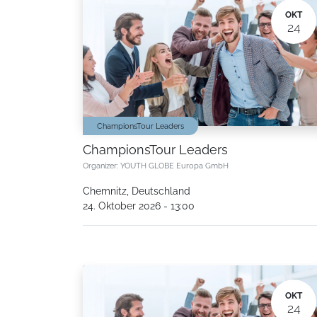
OKT
24
ChampionsTour Leaders
ChampionsTour Leaders
Organizer:
YOUTH GLOBE Europa GmbH
Chemnitz
,
Deutschland
24. Oktober 2026
-
13:00
OKT
24