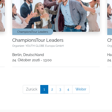
ChampionsTour Leaders
ChampionsTour Leaders
C
Organizer:
YOUTH GLOBE Europa GmbH
Org
Berlin
,
Deutschland
Ha
24. Oktober 2026
-
13:00
24
Zurück
1
2
3
4
Weiter