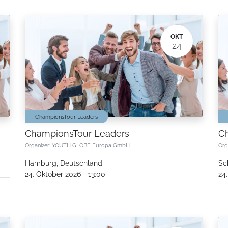
OKT
24
ChampionsTour Leaders
ChampionsTour Leaders
C
Organizer:
YOUTH GLOBE Europa GmbH
Org
Hamburg
,
Deutschland
Sc
24. Oktober 2026
-
13:00
24