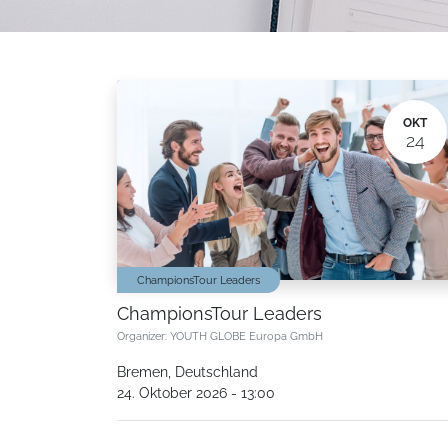
OKT
24
ChampionsTour Leaders
ChampionsTour Leaders
Organizer:
YOUTH GLOBE Europa GmbH
Bremen
,
Deutschland
24. Oktober 2026
-
13:00