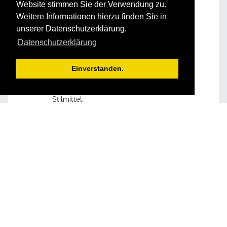
Website stimmen Sie der Verwendung zu.
Weitere Informationen hierzu finden Sie in
STRUCTOGRAM® – Teil 1
unserer Datenschutzerklärung.
Gibt dem Teilnehmer die genaue Kenntnis
Datenschutzerklärung
über die Grundstruktur einer Persönlichkeit
(Biostruktur) und damit auch über die
Stärken, Schwächen und Begrenzungen,
Einverstanden.
einer der wirkungsvollsten
Ausdrucksformen und individuellen
Stilmittel.
STRUCTOGRAM® – Teil 2
Gibt dem Teilnehmer den Schlüssel zur
Menschenkenntnis. Hilft die Biostruktur
anderer Menschen zu erkennen und wird
sensibler für ihr Verhalten.
Menschen in ihrer Individualität werden
besser verstanden, richtig behandelt und
unnötige Konflikte vermieden.
Die Teilnehmer lernen das Verhalten