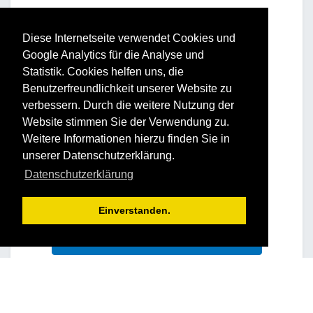
Vorteile und Nutzen
Diese Internetseite verwendet Cookies und
Google Analytics für die Analyse und
Statistik. Cookies helfen uns, die
STRUCTOGRAM® - Teil 1
Benutzerfreundlichkeit unserer Website zu
verbessern. Durch die weitere Nutzung der
Gibt dem Teilnehmer die genaue Kenntnis
Website stimmen Sie der Verwendung zu.
über die Grundstruktur einer Persönlichkeit
Weitere Informationen hierzu finden Sie in
(Biostruktur) und damit auch über die
unserer Datenschutzerklärung.
Stärken, Schwächen und Begrenzungen,
einer der wirkungsvollsten
Datenschutzerklärung
Ausdrucksformen und individuellen
Stilmittel.
Einverstanden.
Terminübersicht STRUCTOGRAM® - Teil 1
STRUCTOGRAM® - Teil 2