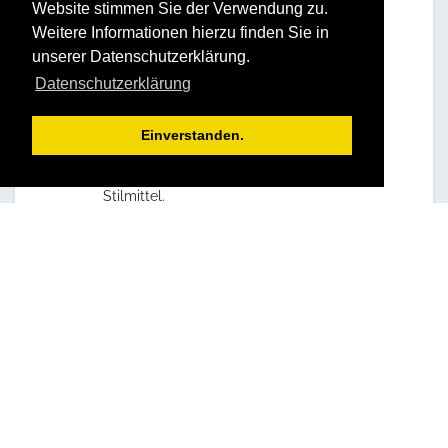
Website stimmen Sie der Verwendung zu.
Weitere Informationen hierzu finden Sie in
STRUCTOGRAM® – Teil 1
unserer Datenschutzerklärung.
Gibt dem Teilnehmer die genaue Kenntnis
Datenschutzerklärung
über die Grundstruktur einer Persönlichkeit
(Biostruktur) und damit auch über die
Stärken, Schwächen und Begrenzungen,
Einverstanden.
einer der wirkungsvollsten
Ausdrucksformen und individuellen
Stilmittel.
STRUCTOGRAM® – Teil 2
Gibt dem Teilnehmer den Schlüssel zur
Menschenkenntnis. Hilft die Biostruktur
anderer Menschen zu erkennen und wird
sensibler für ihr Verhalten.
Menschen in ihrer Individualität werden
besser verstanden, richtig behandelt und
unnötige Konflikte vermieden.
Die Teilnehmer lernen das Verhalten