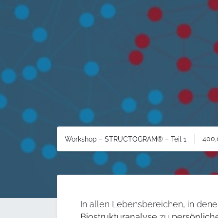
400,
Workshop – STRUCTOGRAM® – Teil 1
In allen Lebensbereichen, in den
Biostrukturanalyse
zu
persönlich