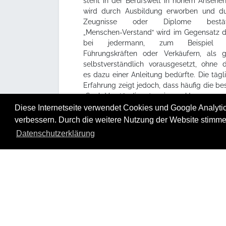
steht in der Berufswelt in hohem Ansehen
wird durch Ausbildung erworben und d
Zeugnisse oder Diplome bestäti
„Menschen-Verstand“ wird im Gegensatz 
bei jedermann, zum Beispiel 
Führungskräften oder Verkäufern, als 
selbstverständlich vorausgesetzt, ohne 
es dazu einer Anleitung bedürfte. Die tägl
Erfahrung zeigt jedoch, dass häufig die be
„Sach-Verständigen“ im Umgang 
Menschen Fehler machen, die sie sich
Diese Internetseite verwendet Cookies und Google Analytics
ihrem Sachgebiet nicht erlauben würden 
verbessern. Durch die weitere Nutzung der Website stimme
leisten könnten. Diese Fehler kön
Datenschutzerklärung
vermieden werden, wenn man die Biostru
anderer Menschen erkennt. Dazu dient
Triogram, das vom Structogram abgeleitet i