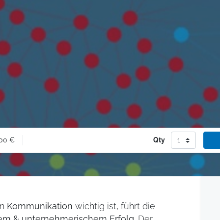
00
€
Qty
en
Kommunikation
wichtig ist, führt die
em & unternehmerischem Erfolg
. Der