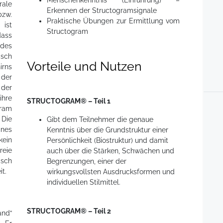
Menschenkenntnis (Einführung) –
rale
Erkennen der Structogramsignale
bzw.
Praktische Übungen zur Ermittlung vom
ist
Structogram
dass
 des
isch
Vorteile und Nutzen
irns
der
der
hre
STRUCTOGRAM® – Teil 1
ram
Die
Gibt dem Teilnehmer die genaue
ines
Kenntnis über die Grundstruktur einer
ein
Persönlichkeit (Biostruktur) und damit
reie
auch über die Stärken, Schwächen und
sch
Begrenzungen, einer der
t.
wirkungsvollsten Ausdrucksformen und
individuellen Stilmittel.
STRUCTOGRAM® – Teil 2
and“