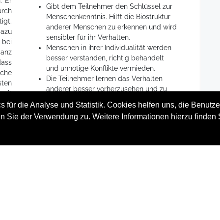
. Er
Gibt dem Teilnehmer den Schlüssel zur
urch
Menschenkenntnis. Hilft die Biostruktur
gt.
anderer Menschen zu erkennen und wird
dazu
sensibler für ihr Verhalten.
bei
Menschen in ihrer Individualität werden
ganz
besser verstanden, richtig behandelt
dass
und unnötige Konflikte vermieden.
iche
Die Teilnehmer lernen das Verhalten
sten
anderer besser vorherzusehen und zu
mit
erkennen.
 auf
 für die Analyse und Statistik. Cookies helfen uns, die Benutze
oder
n Sie der Verwendung zu. Weitere Informationen hierzu finden 
nen
ktur
 das
Ablauf
st.
Jeweils ein Tagesseminar a' 5h (inkl. Pause).
Der Workshop wird von einem zertifizierten
STRUCTOGRAM®-Trainer durchgeführt.