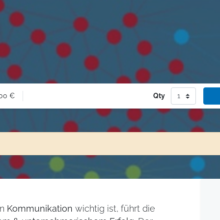
00
€
Qty
en
Kommunikation
wichtig ist, führt die