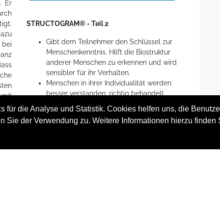
. Er
urch
gt.
STRUCTOGRAM® - Teil 2
dazu
Gibt dem Teilnehmer den Schlüssel zur
bei
Menschenkenntnis. Hilft die Biostruktur
ganz
anderer Menschen zu erkennen und wird
dass
sensibler für ihr Verhalten.
iche
Menschen in ihrer Individualität werden
sten
besser verstanden, richtig behandelt
mit
und unnötige Konflikte vermieden.
 auf
 für die Analyse und Statistik. Cookies helfen uns, die Benutze
Die Teilnehmer lernen das Verhalten
oder
n Sie der Verwendung zu. Weitere Informationen hierzu finden 
anderer besser vorherzusehen und zu
nen
erkennen.
ktur
 das
st.
Terminübersicht STRUCTOGRAM® - Teil 2
Ablauf