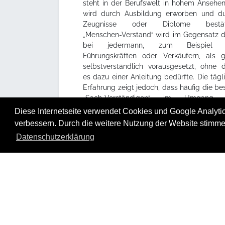
steht in der Berufswelt in hohem Ansehen
wird durch Ausbildung erworben und d
Zeugnisse oder Diplome bestäti
„Menschen-Verstand“ wird im Gegensatz 
bei jedermann, zum Beispiel 
Führungskräften oder Verkäufern, als 
selbstverständlich vorausgesetzt, ohne 
es dazu einer Anleitung bedürfte. Die tägl
Erfahrung zeigt jedoch, dass häufig die be
„Sach-Verständigen“ im Umgang 
Menschen Fehler machen, die sie sich
Diese Internetseite verwendet Cookies und Google Analytics
ihrem Sachgebiet nicht erlauben würden 
verbessern. Durch die weitere Nutzung der Website stimme
leisten könnten. Diese Fehler kön
Datenschutzerklärung
vermieden werden, wenn man die Biostru
anderer Menschen erkennt. Dazu dient
Triogram, das vom Structogram abgeleitet i