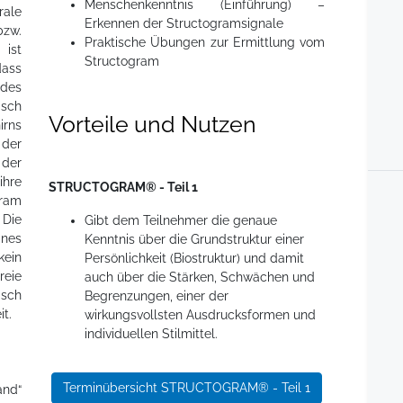
Menschenkenntnis (Einführung) –
rale
Erkennen der Structogramsignale
bzw.
Praktische Übungen zur Ermittlung vom
ist
Structogram
dass
 des
isch
Vorteile und Nutzen
irns
der
der
hre
STRUCTOGRAM® - Teil 1
ram
Die
Gibt dem Teilnehmer die genaue
ines
Kenntnis über die Grundstruktur einer
ein
Persönlichkeit (Biostruktur) und damit
reie
auch über die Stärken, Schwächen und
sch
Begrenzungen, einer der
t.
wirkungsvollsten Ausdrucksformen und
individuellen Stilmittel.
Terminübersicht STRUCTOGRAM® - Teil 1
and“