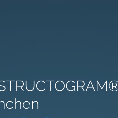
STRUCTOGRAM® – 
nchen