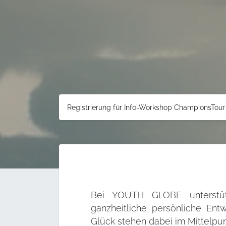
Registrierung für Info-Workshop ChampionsTou
Bei YOUTH GLOBE unterstüt
ganzheitliche persönliche Entw
Glück stehen dabei im Mittelpun