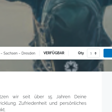
VERFÜGBAR
Qty
r – Sachsen – Dresden
zen wir seit über 15 Jahren Deine
icklung. Zufriedenheit und persönliches
kt.