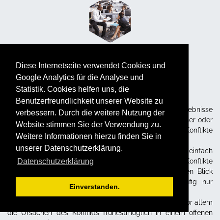
Diese Internetseite verwendet Cookies und
Überblick
Google Analytics für die Analyse und
Statistik. Cookies helfen uns, die
Benutzerfreundlichkeit unserer Website zu
Wo Menschen miteinander agieren und Ziele und Ergebnisse
verbessern. Durch die weitere Nutzung der
gemeinsam erreichen sollen und/oder wollen, sind früher oder
Website stimmen Sie der Verwendung zu.
später Missverständnisse, Missstimmungen oder Konflikte
Weitere Informationen hierzu finden Sie in
vorprogrammiert.
unserer Datenschutzerklärung.
Konflikte können im Anfangsstadium noch relativ einfach
geklärt werden. Dabei ist zu beachten, dass Konflikte
Datenschutzerklärung
komplexer und tiefergehender sind als auf den ersten Blick
erkennbar, so dass eine oberflächliche Lösung häufig nur
Einverstanden.
kurzfristig wirkt oder anhält.
Aus diesen Gründen ist es wichtig, die Symptome und vor allem
die Ursachen des Konflikts frühestmöglich in einem offenen