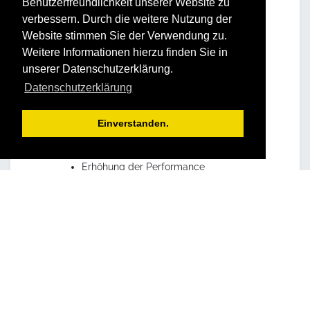
Benutzerfreundlichkeit unserer Website zu
verbessern. Durch die weitere Nutzung der
Website stimmen Sie der Verwendung zu.
Weitere Informationen hierzu finden Sie in
unserer Datenschutzerklärung.
Datenschutzerklärung
Vorteile und Nutzen
Einverstanden.
Für Ihr Unternehmen:
Erhöhung der Performance
Steigerung der
Umsetzungskompetenz
Aktivierung der Leistungsbereitschaft
mit nachhaltiger Leistungssteigerung
Erkennen von Aufgaben
Zielorientiertes Bewältigen von
Herausforderungen
Wertebesinnung beschert
Vorbildwirkung im kollegialen Umfeld