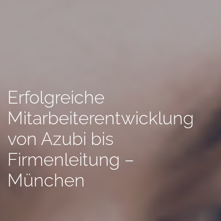
Erfolgreiche
Mitarbeiterentwicklung
von Azubi bis
Firmenleitung –
München