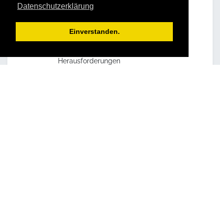
Datenschutzerklärung
Umsetzungskompetenz
Aktivierung der Leistungsbereitschaft
mit nachhaltiger Leistungssteigerung
Einverstanden.
Erkennen von Aufgaben
Zielorientiertes Bewältigen von
Herausforderungen
Wertebesinnung beschert
Vorbildwirkung im kollegialen Umfeld
Steigerung von Anzahl und Qualität
der Bewerbungen auf Ihre
Ausbildungsplätze
Für die Teilnehmer:
Kennenlernen praktikabler
Instrumente zur Lebensplanung
Sicherer Umgang mit dem Finden und
Erreichen persönlicher
Ziele
Bewusste Auseinandersetzung mit
dem eigenen
Wertesystem