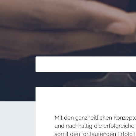
Mit den ganzheitlichen Konzept
und nachhaltig die erfolgreiche
somit den fortlaufenden Erfolg