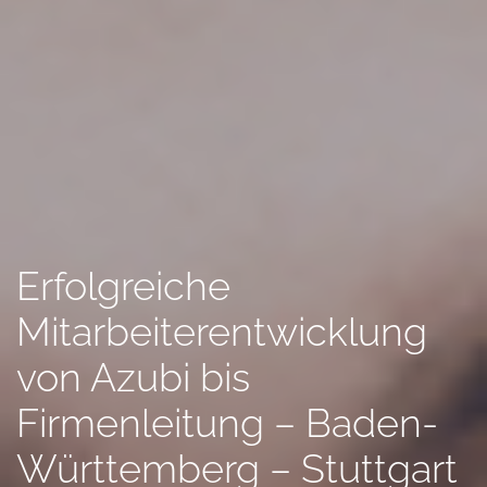
Erfolgreiche
Mitarbeiterentwicklung
von Azubi bis
Firmenleitung – Baden-
Württemberg – Stuttgart