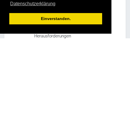
Datenschutzerklärung
Umsetzungskompetenz
Aktivierung der Leistungsbereitschaft
mit nachhaltiger Leistungssteigerung
Einverstanden.
Erkennen von Aufgaben
Zielorientiertes Bewältigen von
Herausforderungen
Wertebesinnung beschert
Vorbildwirkung im kollegialen Umfeld
Steigerung von Anzahl und Qualität
der Bewerbungen auf Ihre
Ausbildungsplätze
Für die Teilnehmer:
Kennenlernen praktikabler
Instrumente zur Lebensplanung
Sicherer Umgang mit dem Finden und
Erreichen persönlicher
Ziele
Bewusste Auseinandersetzung mit
dem eigenen
Wertesystem