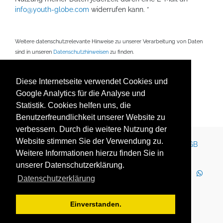
info@youth-globe.com
widerrufen kann. *
Weitere datenschutzrelevante Hinweise zu unserer Verarbeitung von Daten
sind in unseren
Datenschutzhinweisen
zu finden.
Mit * gekennzeichnete Felder sind Pflichtfelder.
Diese Internetseite verwendet Cookies und
Google Analytics für die Analyse und
Statistik. Cookies helfen uns, die
Senden
Benutzerfreundlichkeit unserer Website zu
verbessern. Durch die weitere Nutzung der
Website stimmen Sie der Verwendung zu.
Kontakt
Impressum
Newsletter
Karriere
AGB
Weitere Informationen hierzu finden Sie in
Datenschutz
Nutzungsbedingungen
unserer Datenschutzerklärung.
LinkedIn
Facebook
YouTube
Instagram
Datenschutzerklärung
WhatsApp
2025 Copyright © YOUTH GLOBE Europa GmbH
Einverstanden.
YOUTH GLOBE Europa GmbH