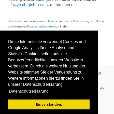
info@youth-globe.com
widerrufen kann. *
Weitere datenschutzrelevante Hinweise zu unserer Verarbeitung von Daten
sind in unseren
Datenschutzhinweisen
zu finden.
Mit * gekennzeichnete Felder sind Pflichtfelder.
Diese Internetseite verwendet Cookies und
Google Analytics für die Analyse und
Statistik. Cookies helfen uns, die
Senden
Benutzerfreundlichkeit unserer Website zu
verbessern. Durch die weitere Nutzung der
Website stimmen Sie der Verwendung zu.
Kontakt
Impressum
Newsletter
Karriere
AGB
Weitere Informationen hierzu finden Sie in
Datenschutz
Nutzungsbedingungen
unserer Datenschutzerklärung.
LinkedIn
Facebook
YouTube
Instagram
Datenschutzerklärung
WhatsApp
2025 Copyright © YOUTH GLOBE Europa GmbH
Einverstanden.
YOUTH GLOBE Europa GmbH