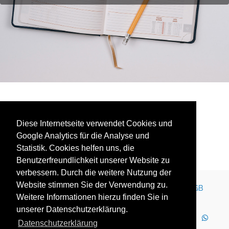
No events found.
Diese Internetseite verwendet Cookies und
Google Analytics für die Analyse und
Statistik. Cookies helfen uns, die
Benutzerfreundlichkeit unserer Website zu
verbessern. Durch die weitere Nutzung der
Website stimmen Sie der Verwendung zu.
Kontakt
Impressum
Newsletter
Karriere
AGB
Weitere Informationen hierzu finden Sie in
Datenschutz
Nutzungsbedingungen
unserer Datenschutzerklärung.
LinkedIn
Facebook
YouTube
Instagram
Datenschutzerklärung
WhatsApp