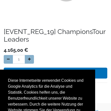
[EVENT_REG_19] ChampionsTour
Leaders
4.165,00
€
In den Warenkorb hinzufügen
Diese Internetseite verwendet Cookies und
Google Analytics für die Analyse und
14 Tage Geld zurück Garantie
Statistik. Cookies helfen uns, die
kostenloser Versand in Deutschland
Benutzerfreundlichkeit unserer Website zu
verbessern. Durch die weitere Nutzung der
Website stimmen Sie der Verwendung zu.