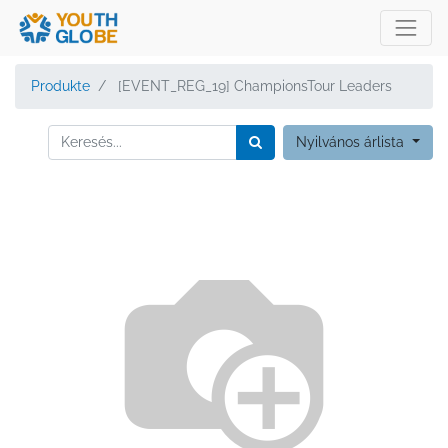
Produkte
[EVENT_REG_19] ChampionsTour Leaders
Nyilvános árlista