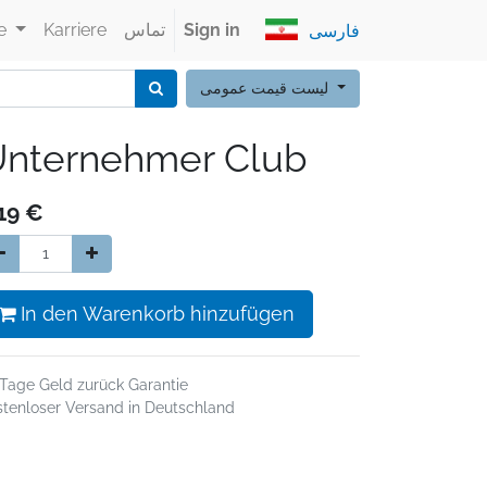
Sign in
تماس
Karriere
e
فارسی
لیست قیمت عمومی
nternehmer Club
19
€
In den Warenkorb hinzufügen
 Tage Geld zurück Garantie
stenloser Versand in Deutschland