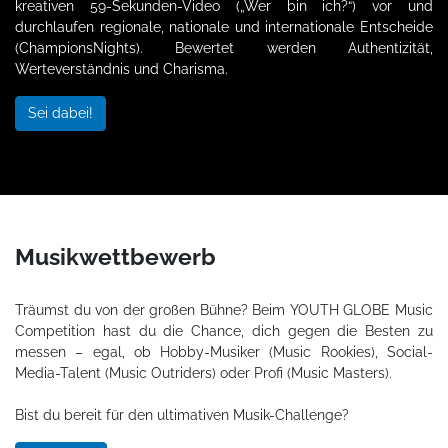
kreativen 59-Sekunden-Video („Wer bin ich?“) vor und
durchlaufen regionale, nationale und internationale Entscheide
(ChampionsNights). Bewertet werden Authentizität,
Werteverständnis und Charisma.
Sei dabei!
Musikwettbewerb
Träumst du von der großen Bühne? Beim YOUTH GLOBE Music
Competition hast du die Chance, dich gegen die Besten zu
messen – egal, ob Hobby-Musiker (Music Rookies), Social-
Media-Talent (Music Outriders) oder Profi (Music Masters).
Bist du bereit für den ultimativen Musik-Challenge?