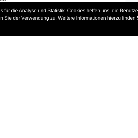
der.
 für die Analyse und Statistik. Cookies helfen uns, die Benutze
 die
n Sie der Verwendung zu. Weitere Informationen hierzu finden 
ntin
hen?
 aus
ärt
iche