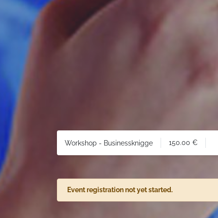
150.00
€
Workshop - Businessknigge
Event registration not yet started.