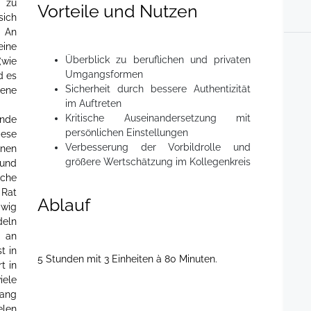
 zu
Vorteile und Nutzen
sich
. An
eine
Überblick zu beruflichen und privaten
(wie
Umgangsformen
d es
Sicherheit durch bessere Authentizität
bene
im Auftreten
Kritische Auseinandersetzung mit
ende
persönlichen Einstellungen
iese
Verbesserung der Vorbildrolle und
nen
größere Wertschätzung im Kollegenkreis
und
che
 Rat
Ablauf
dwig
eln
 an
t in
5 Stunden mit 3 Einheiten à 80 Minuten.
t in
ele
ang
elen