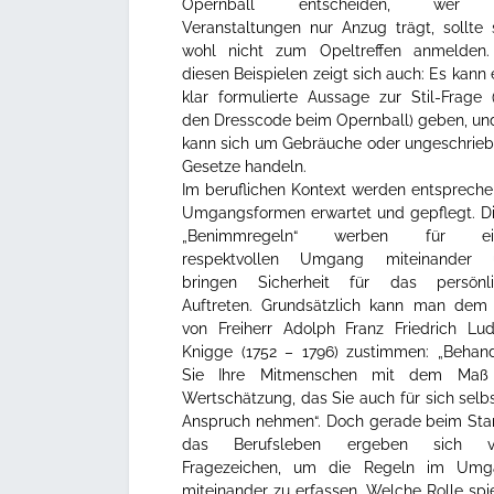
Opernball entscheiden, wer
Veranstaltungen nur Anzug trägt, sollte 
wohl nicht zum Opeltreffen anmelden
diesen Beispielen zeigt sich auch: Es kann 
klar formulierte Aussage zur Stil-Frage 
den Dresscode beim Opernball) geben, un
kann sich um Gebräuche oder ungeschrie
Gesetze handeln.
Im beruflichen Kontext werden entsprech
Umgangsformen erwartet und gepflegt. D
„Benimmregeln“ werben für ei
respektvollen Umgang miteinander 
bringen Sicherheit für das persönli
Auftreten. Grundsätzlich kann man dem
von Freiherr Adolph Franz Friedrich Lu
Knigge (1752 – 1796) zustimmen:
„Behand
Sie Ihre Mitmenschen mit dem Maß
Wertschätzung, das Sie auch für sich selbs
Anspruch nehmen“. Doch gerade beim Star
das Berufsleben ergeben sich vi
Fragezeichen, um die Regeln im Umg
miteinander zu erfassen. Welche Rolle spi