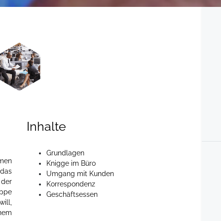
Inhalte
Grundlagen
men
Knigge im Büro
 das
Umgang mit Kunden
 der
Korrespondenz
uppe
Geschäftsessen
ill,
inem