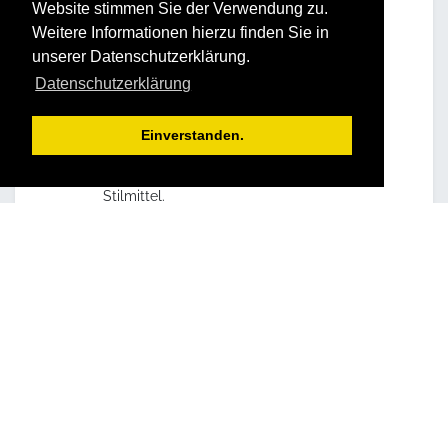
Website stimmen Sie der Verwendung zu.
Weitere Informationen hierzu finden Sie in
STRUCTOGRAM® – Teil 1
unserer Datenschutzerklärung.
Gibt dem Teilnehmer die genaue Kenntnis
Datenschutzerklärung
über die Grundstruktur einer Persönlichkeit
(Biostruktur) und damit auch über die
Stärken, Schwächen und Begrenzungen,
Einverstanden.
einer der wirkungsvollsten
Ausdrucksformen und individuellen
Stilmittel.
STRUCTOGRAM® – Teil 2
Gibt dem Teilnehmer den Schlüssel zur
Menschenkenntnis. Hilft die Biostruktur
anderer Menschen zu erkennen und wird
sensibler für ihr Verhalten.
Menschen in ihrer Individualität werden
besser verstanden, richtig behandelt und
unnötige Konflikte vermieden.
Die Teilnehmer lernen das Verhalten