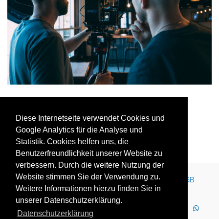
Diese Internetseite verwendet Cookies und
Google Analytics für die Analyse und
Statistik. Cookies helfen uns, die
Benutzerfreundlichkeit unserer Website zu
verbessern. Durch die weitere Nutzung der
Website stimmen Sie der Verwendung zu.
Kontakt
Impressum
Newsletter
Karriere
AGB
Weitere Informationen hierzu finden Sie in
Datenschutz
Nutzungsbedingungen
unserer Datenschutzerklärung.
LinkedIn
Facebook
YouTube
Instagram
Datenschutzerklärung
WhatsApp