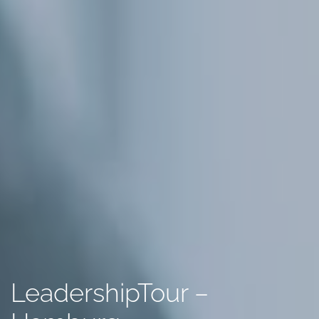
LeadershipTour –