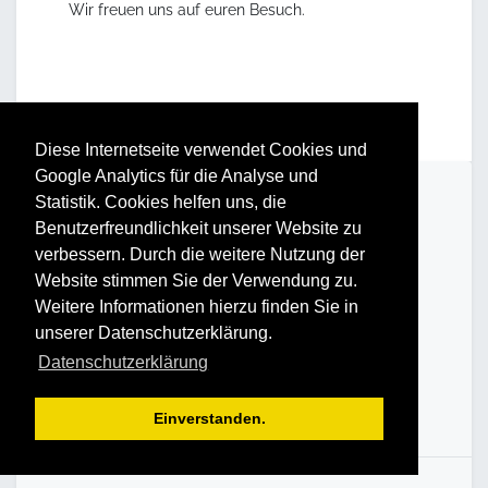
Wir freuen uns auf euren Besuch.
Diese Internetseite verwendet Cookies und
Google Analytics für die Analyse und
Statistik. Cookies helfen uns, die
DATUM & UHRZEIT
Benutzerfreundlichkeit unserer Website zu
verbessern. Durch die weitere Nutzung der
Montag
Website stimmen Sie der Verwendung zu.
10. August 2020
Weitere Informationen hierzu finden Sie in
17:00
18:30
unserer Datenschutzerklärung.
Europe/Berlin
Datenschutzerklärung
Add to Calendar
Einverstanden.