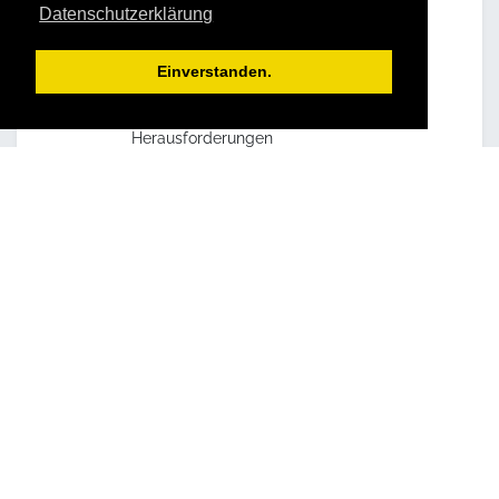
Datenschutzerklärung
Umsetzungskompetenz
Aktivierung der Leistungsbereitschaft
mit nachhaltiger Leistungssteigerung
Einverstanden.
Erkennen von Aufgaben
Zielorientiertes Bewältigen von
Herausforderungen
Wertebesinnung beschert
Vorbildwirkung im kollegialen Umfeld
Steigerung von Anzahl und Qualität
der Bewerbungen auf Ihre
Ausbildungsplätze
Für die Teilnehmer:
Kennenlernen praktikabler
Instrumente zur Lebensplanung
Sicherer Umgang mit dem Finden und
Erreichen persönlicher
Ziele
Bewusste Auseinandersetzung mit
dem eigenen
Wertesystem