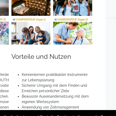
Vorteile und Nutzen
Werde
Kennenlernen praktikabler Instrumente
OUTH
zur Lebensplanung
volle
Sicherer Umgang mit dem Finden und
diese
Erreichen persönlicher Ziele
hen.
Bewusste Auseinandersetzung mit dem
sive
eigenen Wertesystem
genen
Anwendung von Zeitmanagement
tische
Verstärkung von Eigenschaften und