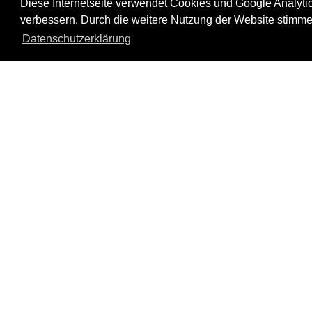
Diese Internetseite verwendet Cookies und Google Analytics
Umsetzung. Mit Spaß und Freude wir
verbessern. Durch die weitere Nutzung der Website stimme
Bearbeitung der Etappenhefte präsentier
werden Gedanken dazu in der Gr
Datenschutzerklärung
ausgetauscht.
Die 12 Etappen–Meetings mit ca. 3 St
Dauer im Abstand von i.d.R. 2 Wochen d
dem Austausch zu den bearbeit
Etappenheften.
Ein Outdoor–Event dient dem gemein
Kennenlernen sowie der Festigung der T
Regeln.
Die Teilnahme an den YOUTH GLOBE Ev
bietet Anregungen, Austausch
gegebenenfalls auch Trainings zu
verschiedenen Lebensbereichen
unterstützt die Verbesserung von Fähigk
und Fertigkeiten.