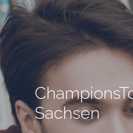
ChampionsTou
Sachsen