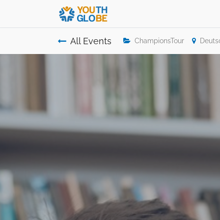
All Events
ChampionsTour
Deuts