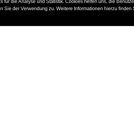
 für die Analyse und Statistik. Cookies helfen uns, die Benutze
d die
Fähigkeiten wie Zielsetzungsvermögen,
n Sie der Verwendung zu. Weitere Informationen hierzu finden 
t und
Selbstvertrauen, Ergebnisorientierung
uppe
und Teamfähigkeit
Eigenmotivation wird in den Vordergrund
gerückt
unden
Gestalten wertvoller Beziehungen im
ienen
persönlichen Umfeld, hohe
eten
Anerkennung und Wertschätzung
Vertiefung von Sprachkenntnissen, wenn
der Kurs in Fremdsprache belegt wird
samen
our –
Tourmaterial
ents,
Die Teilnehmer erhalten das Championspaket,
 und
bestehend aus dem Rucksack, der Etappenbox
 den
mit den 12 Etappenheften, YOUTH GLOBE Fibel
 und
eiten
und dem Erfolgsbuch.