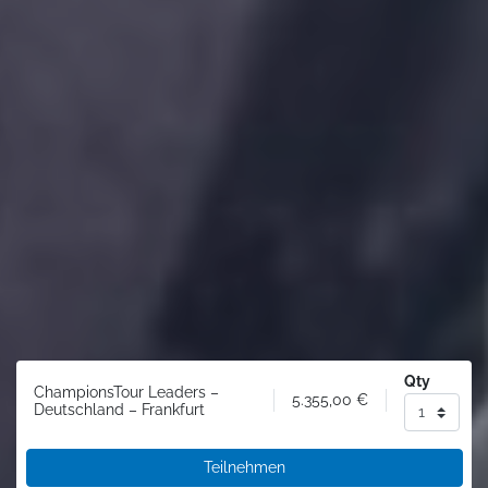
Qty
ChampionsTour Leaders –
5.355,00
€
Deutschland – Frankfurt
Teilnehmen