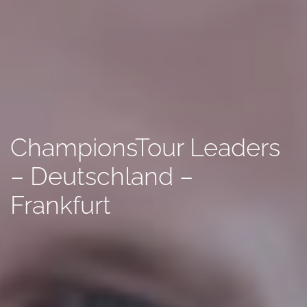
ChampionsTour Leaders
– Deutschland –
Frankfurt