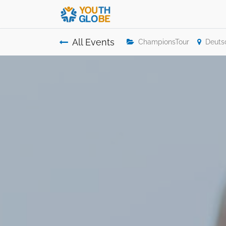
All Events
ChampionsTour
Deuts