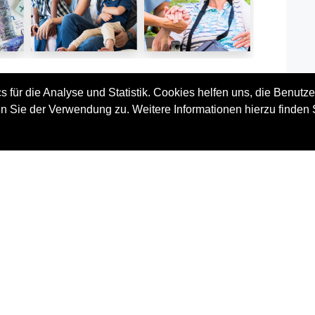
 für die Analyse und Statistik. Cookies helfen uns, die Benutze
Vorteile und Nutzen
n Sie der Verwendung zu. Weitere Informationen hierzu finden 
rde
Kennenlernen praktikabler Instrumente
zur Lebensplanung
Sicherer Umgang mit dem Finden und
hen,
Erreichen persönlicher Ziele
 den
Bewusste Auseinandersetzung mit dem
mit
eigenen Wertesystem
hend
Anwendung von Zeitmanagement
 dem
Verstärkung von Eigenschaften und
rung
Fähigkeiten wie Zielsetzungsvermögen,
 und
Selbstvertrauen, Ergebnisorientierung
efte
und Teamfähigkeit
 der
Eigenmotivation wird in den
Vordergrund gerückt