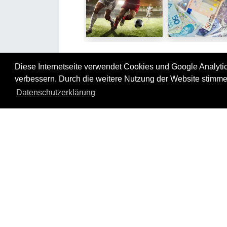
Diese Internetseite verwendet Cookies und Google Analytics
Tourverlauf
verbessern. Durch die weitere Nutzung der Website stimme
Die Tour steht unter dem Motto „We
Datenschutzerklärung
Champion!“.
Champions sind bei YOUTH GLOBE Mensc
die sich eigene, wertvolle Ziele in
Lebensbereichen setzen und diese 
großem Engagement erreichen. Entsprec
erfolgt eine intensive Beschäftigung mit
Sinn des eigenen Lebens und die Orientie
auf die praktische Umsetzung. Mit Spaß
Freude wird die Bearbeitung der Etappenh
präsentiert und werden Gedanken dazu in
Gruppe ausgetauscht.