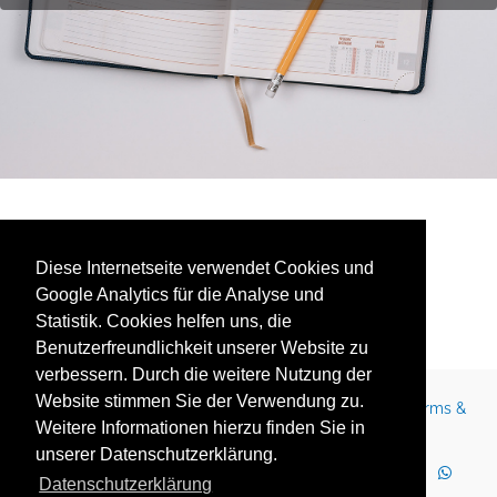
No events found.
Diese Internetseite verwendet Cookies und
Google Analytics für die Analyse und
Statistik. Cookies helfen uns, die
Benutzerfreundlichkeit unserer Website zu
verbessern. Durch die weitere Nutzung der
Website stimmen Sie der Verwendung zu.
Contact
Legal Notice
Newsletter
Careers
Terms &
Weitere Informationen hierzu finden Sie in
Conditions
Privacy Policy
Terms of Use
unserer Datenschutzerklärung.
LinkedIn
Facebook
YouTube
Instagram
Datenschutzerklärung
WhatsApp