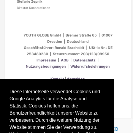
Stefanie Zepnik
Direktor Kooperationen
YOUTH GLOBE GmbH | Bremer Straße 65 | 01067
Dresden | Deutschland
Geschäftsführer: Ronald Bracholdt | USt-IdNr.: DE
253480230 | Steuernummer: 203/123/09956
Impressum
|
AGB
|
Datenschutz
|
Nutzungsbedingungen
|
Widerrufsbelehrungen
Kontakt
|
Abmelden
Diese Internetseite verwendet Cookies und
Google Analytics für die Analyse und
Statistik. Cookies helfen uns, die
2021 All Rights Reserved
Benutzerfreundlichkeit unserer Website zu
verbessern. Durch die weitere Nutzung der
Website stimmen Sie der Verwendung zu.
Kontakt
Impressum
Newsletter
Karriere
AGB