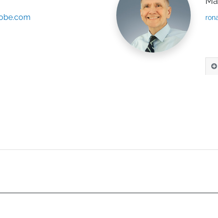
Ma
lobe.com
ron