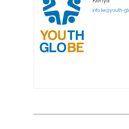
Kenya
info.ke@youth-g
...