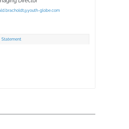
naging Director
ald.bracholdt@youth-globe.com
Statement