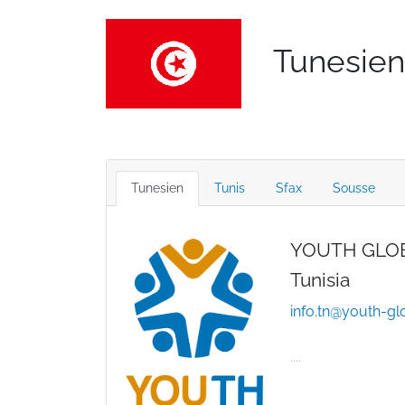
Tunesien
Tunesien
Tunis
Sfax
Sousse
YOUTH GLO
Tunisia
info.tn@youth-g
....