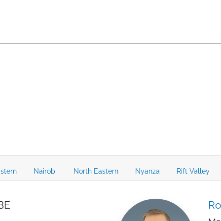
stern
Nairobi
North Eastern
Nyanza
Rift Valley
BE
Ro