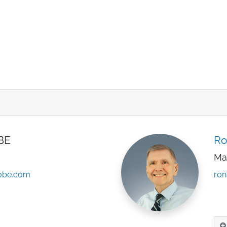
BE
Ro
Ma
lobe.com
ron