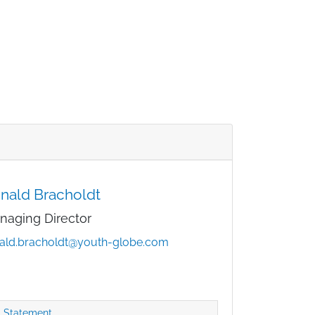
nald Bracholdt
naging Director
ald.bracholdt@youth-globe.com
Statement