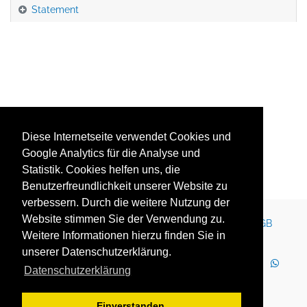
Statement
Zurück zur Übersicht
Diese Internetseite verwendet Cookies und
Google Analytics für die Analyse und
Statistik. Cookies helfen uns, die
Benutzerfreundlichkeit unserer Website zu
verbessern. Durch die weitere Nutzung der
Website stimmen Sie der Verwendung zu.
Kontakt
Impressum
Newsletter
Karriere
AGB
Weitere Informationen hierzu finden Sie in
Datenschutz
Nutzungsbedingungen
unserer Datenschutzerklärung.
LinkedIn
Facebook
YouTube
Instagram
Datenschutzerklärung
WhatsApp
2025 Copyright © YOUTH GLOBE Europa GmbH
Einverstanden.