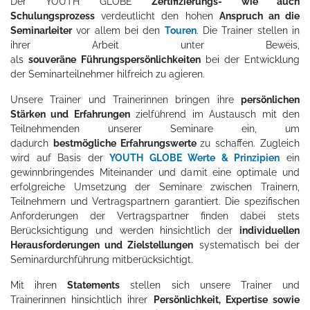
Der YOUTH GLOBE
Zertifizierungs- wie auch
Schulungsprozess
verdeutlicht den hohen
Anspruch an die
Seminarleiter
vor allem bei den
Touren
.
Die Trainer stellen in
ihrer Arbeit unter Beweis,
als
souveräne
Führungspersönlichkeiten
bei der Entwicklung
der Seminarteilnehmer hilfreich zu agieren.
Unsere Trainer und Trainerinnen bringen ihre
persönlichen
Stärken und Erfahrungen
zielführend im Austausch mit den
Teilnehmenden unserer Seminare ein, um
dadurch
bestmögliche Erfahrungswerte
zu schaffen. Zugleich
wird auf Basis der
YOUTH GLOBE Werte & Prinzipien
ein
gewinnbringendes Miteinander und damit eine optimale und
erfolgreiche Umsetzung der Seminare zwischen Trainern,
Teilnehmern und Vertragspartnern garantiert. Die spezifischen
Anforderungen der Vertragspartner finden dabei stets
Berücksichtigung und werden hinsichtlich der
individuellen
Herausforderungen und Zielstellungen
systematisch bei der
Seminardurchführung mitberücksichtigt.
Mit ihren
Statements
stellen sich unsere Trainer und
Trainerinnen hinsichtlich ihrer
Persönlichkeit, Expertise sowie