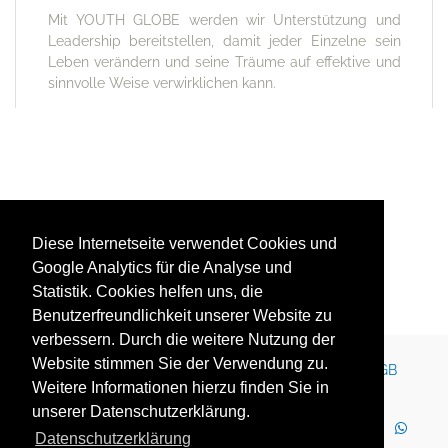
Mit YOUTH GLOBE werden wir Unterstützung und
Leadership bereitstellen, damit jeder Einzelne sein
Leben verändern und seine Träume auf effektive und
sinnvolle Weise verwirklichen kann.
Zurück zur Übersicht
Diese Internetseite verwendet Cookies und
Google Analytics für die Analyse und
Statistik. Cookies helfen uns, die
Benutzerfreundlichkeit unserer Website zu
verbessern. Durch die weitere Nutzung der
Website stimmen Sie der Verwendung zu.
Kontakt
Impressum
Newsletter
Karriere
AGB
Weitere Informationen hierzu finden Sie in
Datenschutz
Nutzungsbedingungen
unserer Datenschutzerklärung.
LinkedIn
Facebook
YouTube
Instagram
Datenschutzerklärung