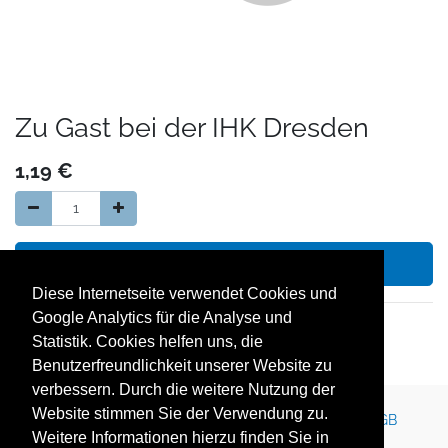
Zu Gast bei der IHK Dresden
1,19
€
In den Warenkorb hinzufügen
Diese Internetseite verwendet Cookies und
Google Analytics für die Analyse und
14 Tage Geld zurück Garantie
Statistik. Cookies helfen uns, die
kostenloser Versand in Deutschland
Benutzerfreundlichkeit unserer Website zu
verbessern. Durch die weitere Nutzung der
Website stimmen Sie der Verwendung zu.
Kontakt
Impressum
Newsletter
Karriere
AGB
Weitere Informationen hierzu finden Sie in
Datenschutz
Nutzungsbedingungen